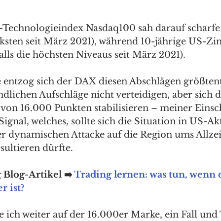
-Technologieindex Nasdaq100 sah darauf scharfe
ärksten seit März 2021), während 10-jährige US-Zi
falls die höchsten Niveaus seit März 2021). 
e entzog sich der DAX diesen Abschlägen größtent
dlichen Aufschläge nicht verteidigen, aber sich 
 von 16.000 Punkten stabilisieren – meiner Eins
 Signal, welches, sollte sich die Situation in US-Ak
er dynamischen Attacke auf die Region ums Allze
ultieren dürfte. 
Blog-Artikel ➡️ 
Trading lernen: was tun, wenn d
r ist?
e ich weiter auf der 16.000er Marke, ein Fall und 