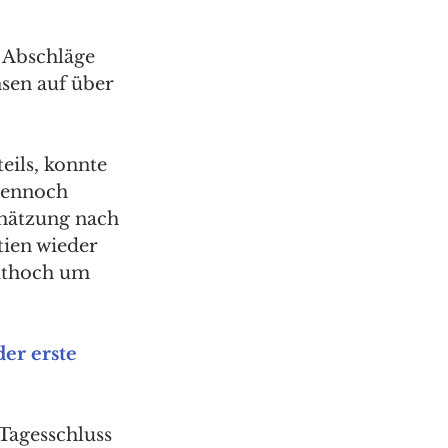
 Abschläge 
nsen auf über 
eils, konnte 
dennoch 
chätzung nach 
tien wieder 
ithoch um 
er erste 
Tagesschluss 