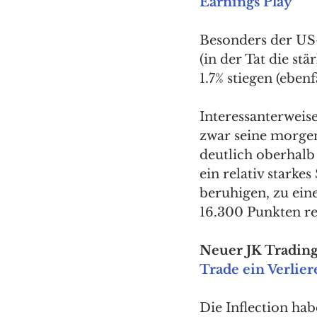
Earnings Play
Besonders der US
(in der Tat die st
1.7% stiegen (eben
Interessanterweis
zwar seine morgen
deutlich oberhalb
ein relativ starkes
beruhigen, zu ein
16.300 Punkten res
Neuer JK Trading 
Trade ein Verliere
Die Inflection hab