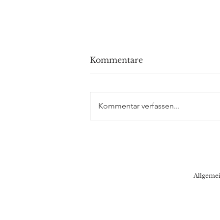
Kommentare
Kommentar verfassen...
DAX Aktuell: DAX40-
Bullen robben sich an
16.300er Level heran,
Sekt steht kalt
Allgeme