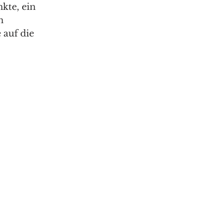
kte, ein 
n 
auf die 