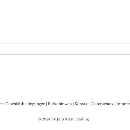
DAX Aktuell: DAX40-
DAX 
Bullen auf dem
ins 
Vormarsch, neue
Rüc
Allzeithochs nur eine
16.
ine Geschäftsbedingungen
|
Risikohinweis
|
Kontakt
|
Datenschutz
|
Impres
Frage der Zeit
© 2024 by Jens Klatt Trading