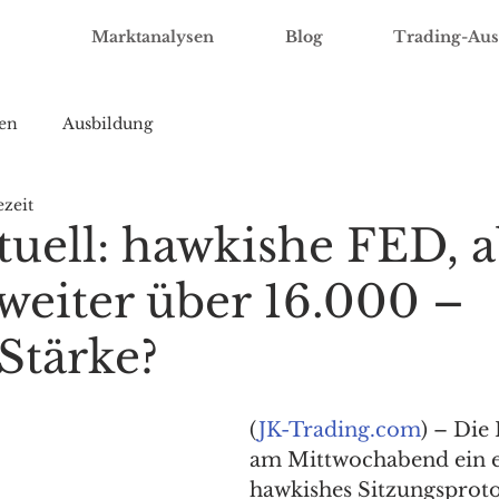
Marktanalysen
Blog
Trading-Aus
en
Ausbildung
ezeit
uell: hawkishe FED, a
eiter über 16.000 –
 Stärke?
(
JK-Trading.com
) – Die 
am Mittwochabend ein e
hawkishes Sitzungsproto