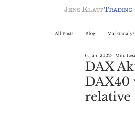
J
K
T
ENS
LATT
RADING
All Posts
Blog
Marktanalys
6. Jan. 2022
1 Min. Les
DAX Akt
DAX40 w
relative