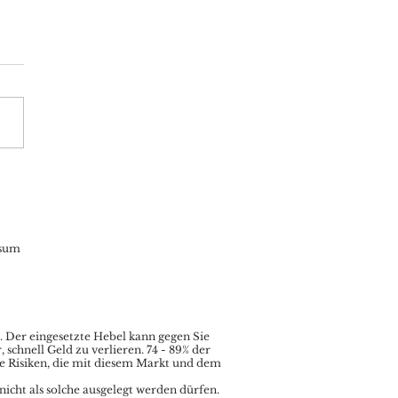
Aktuell: US-Feiertag
eteenth“ lähmt den
 zum Wochenstart
sum
.
Der eingesetzte Hebel kann gegen Sie
chnell Geld zu verlieren. 74 - 89% der
le Risiken, die mit diesem Markt und dem
nicht als solche ausgelegt werden dürfen.