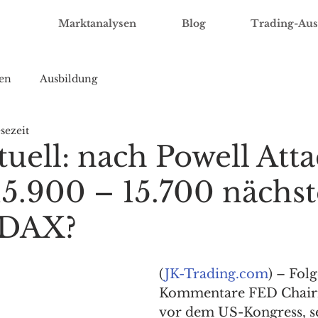
Marktanalysen
Blog
Trading-Aus
en
Ausbildung
sezeit
uell: nach Powell Att
15.900 – 15.700 nächst
 DAX?
(
JK-Trading.com
) – Folg
Kommentare FED Chair
vor dem US-Kongress, se