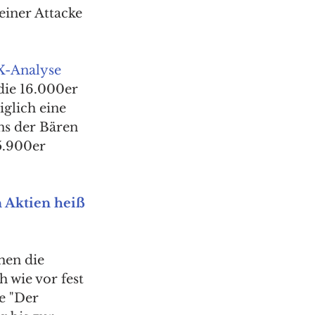
iner Attacke 
X-Analyse
die 16.000er 
glich eine 
ns der Bären 
5.900er 
 Aktien heiß 
hen die 
 wie vor fest 
e "Der 