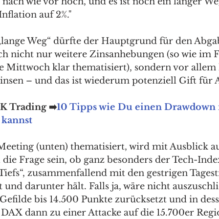
t nach wie vor hoch, und es ist noch ein langer We
flation auf 2%."
„lange Weg“ dürfte der Hauptgrund für den Abgab
och nicht nur weitere Zinsanhebungen (so wie im 
Mittwoch klar thematisiert), sondern vor allem l
nsen – und das ist wiederum potenziell Gift für 
JK Trading ➡️
10 Tipps wie Du einen Drawdown 
 kannst
eting (unten) thematisiert, wird mit Ausblick au
 die Frage sein, ob ganz besonders der Tech-Ind
Tiefs“, zusammenfallend mit den gestrigen Tagest
t und darunter hält. Falls ja, wäre nicht auszuschli
Gefilde bis 14.500 Punkte zurücksetzt und in dess
DAX dann zu einer Attacke auf die 15.700er Regio