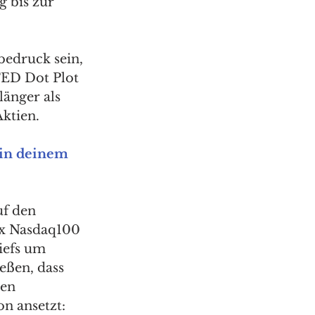
g bis zur 
edruck sein, 
FED Dot Plot 
änger als 
Aktien.
in deinem 
f den 
ex Nasdaq100 
iefs um 
eßen, dass 
en 
n ansetzt: 