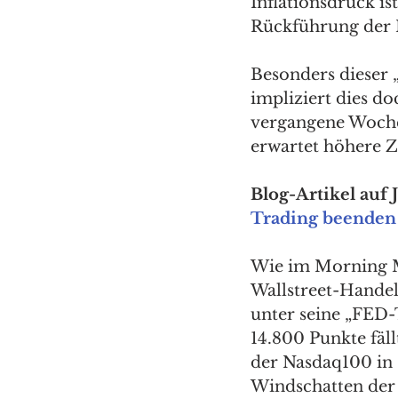
Inflationsdruck is
Rückführung der In
Besonders dieser 
impliziert dies d
vergangene Woche 
erwartet höhere Zi
Blog-Artikel auf 
Trading beenden
Wie im Morning Me
Wallstreet-Handel
unter seine „FED-
14.800 Punkte fäll
der Nasdaq100 in 
Windschatten der 