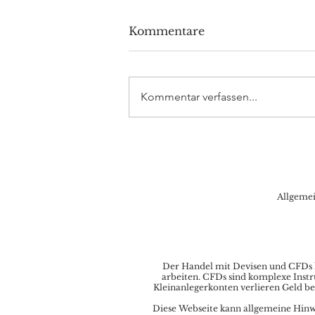
Kommentare
Kommentar verfassen...
DAX Aktuell: Powell vor
US-Kongress als bearisher
Trigger?
Allgeme
Der Handel mit Devisen und CFDs ka
arbeiten. CFDs sind komplexe Instr
Kleinanlegerkonten verlieren Geld be
Diese Webseite kann allgemeine Hinwei