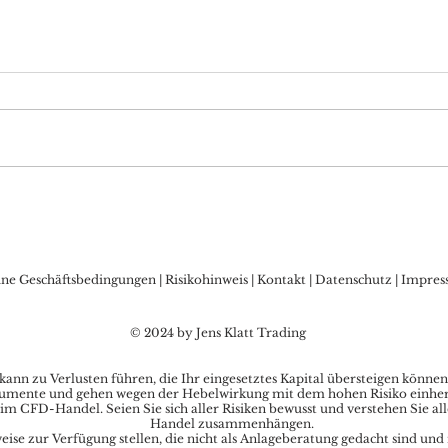
DAX Aktuell: nach
DAX 
verlängerten US-Börsen-
„Jun
Wochenende mit Blick
DAX
auf 16.000
ine Geschäftsbedingungen
|
Risikohinweis
|
Kontakt
|
Datenschutz
|
Impres
© 2024 by Jens Klatt Trading
nn zu Verlusten führen, die Ihr eingesetztes Kapital übersteigen können
umente und gehen wegen der Hebelwirkung mit dem hohen Risiko einher, s
im CFD-Handel. Seien Sie sich aller Risiken bewusst und verstehen Sie al
Handel zusammenhängen.
se zur Verfügung stellen, die nicht als Anlageberatung gedacht sind und 