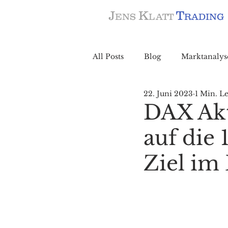
J
K
T
ENS
LATT
RADING
All Posts
Blog
Marktanalys
22. Juni 2023
1 Min. Le
DAX Akt
auf die 
Ziel im