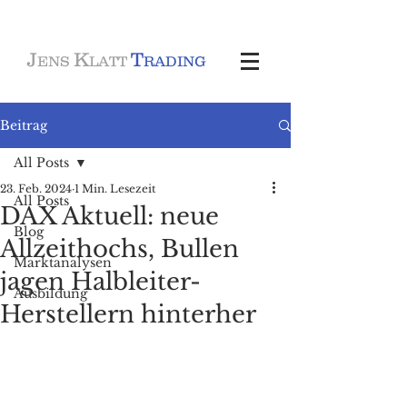
J
K
T
ENS
LATT
RADING
Beitrag
All Posts
23. Feb. 2024
1 Min. Lesezeit
All Posts
DAX Aktuell: neue
Blog
Allzeithochs, Bullen
Marktanalysen
jagen Halbleiter-
Ausbildung
Herstellern hinterher