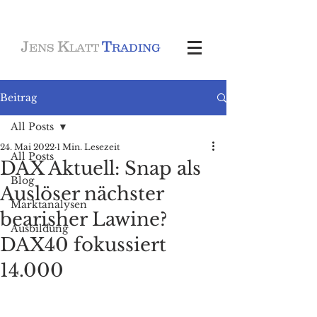
J
K
T
ENS
LATT
RADING
Beitrag
All Posts
24. Mai 2022
1 Min. Lesezeit
All Posts
DAX Aktuell: Snap als
Blog
Auslöser nächster
Marktanalysen
bearisher Lawine?
Ausbildung
DAX40 fokussiert
14.000