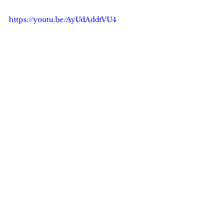
https://youtu.be/AyUdAddtVU4
Marktanalysen
Alle ansehen
Aktuelle Beiträge