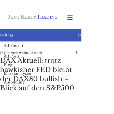
J
K
T
ENS
LATT
RADING
Beitrag
All Posts
17. Juni 2021
2 Min. Lesezeit
All Posts
DAX Aktuell: trotz
Blog
hawkisher FED bleibt
Marktanalysen
der DAX30 bullish –
Ausbildung
Blick auf den S&P500