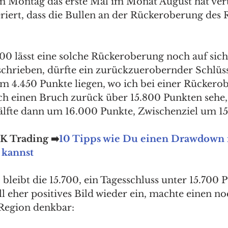
 Montag das erste Mal im Monat August hat vert
riert, dass die Bullen an der Rückeroberung des 
 
00 lässt eine solche Rückeroberung noch auf sich
eschrieben, dürfte ein zurückzuerobernder Schlüs
 4.450 Punkte liegen, wo ich bei einer Rückerob
 einen Bruch zurück über 15.800 Punkten sehe, Z
lfte dann um 16.000 Punkte, Zwischenziel um 15
JK Trading ➡️
10 Tipps wie Du einen Drawdown 
 kannst
 bleibt die 15.700, ein Tagesschluss unter 15.700 
ll eher positives Bild wieder ein, machte einen n
 Region denkbar: 