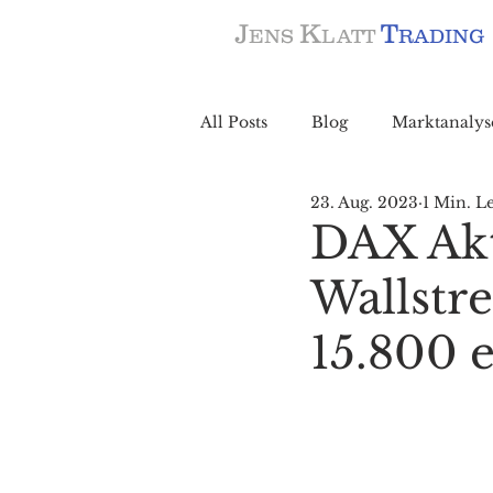
J
K
T
ENS
LATT
RADING
All Posts
Blog
Marktanalys
23. Aug. 2023
1 Min. Le
DAX Akt
Wallstr
15.800 e