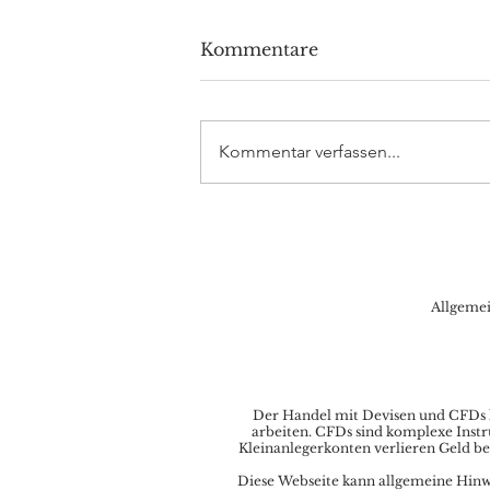
Kommentare
Kommentar verfassen...
DAX Aktuell: Tech-Aktien
relativ stark, DAX mit
Fokus auf 15.800
Allgeme
Der Handel mit Devisen und CFDs ka
arbeiten. CFDs sind komplexe Instr
Kleinanlegerkonten verlieren Geld be
Diese Webseite kann allgemeine Hinwei