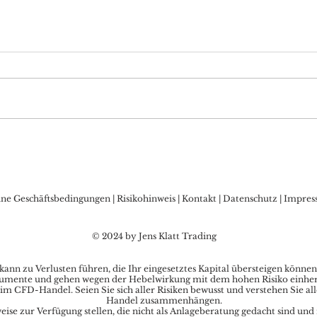
DAX Aktuell: Bullen
DAX 
begehren auf, 15.700 im
Bäre
Fokus
15.5
ine Geschäftsbedingungen
|
Risikohinweis
|
Kontakt
|
Datenschutz
|
Impres
© 2024 by Jens Klatt Trading
nn zu Verlusten führen, die Ihr eingesetztes Kapital übersteigen können
umente und gehen wegen der Hebelwirkung mit dem hohen Risiko einher, s
im CFD-Handel. Seien Sie sich aller Risiken bewusst und verstehen Sie al
Handel zusammenhängen.
se zur Verfügung stellen, die nicht als Anlageberatung gedacht sind und 