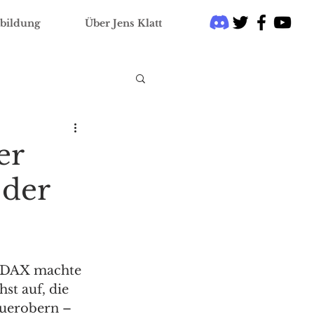
bildung
Über Jens Klatt
er
 der
r DAX machte 
st auf, die 
uerobern – 