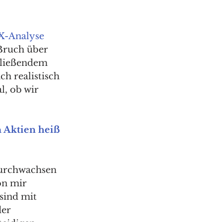
X-Analyse
Bruch über 
hließendem 
 realistisch 
, ob wir 
 Aktien heiß 
durchwachsen 
on mir 
 sind mit 
er 