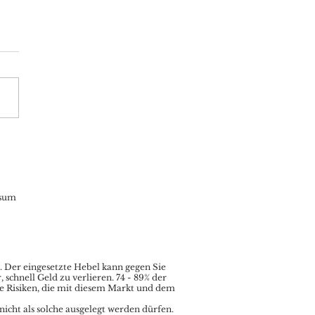
Aktuell: Wallstreet-
n weiter am Ruder,
00 im Fokus
sum
.
Der eingesetzte Hebel kann gegen Sie
chnell Geld zu verlieren. 74 - 89% der
le Risiken, die mit diesem Markt und dem
nicht als solche ausgelegt werden dürfen.