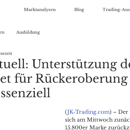
Marktanalysen
Blog
Trading-Aus
en
Ausbildung
sezeit
uell: Unterstützung d
eet für Rückeroberung
ssenziell
(
JK-Trading.com
) – De
sich am Mittwoch zunäch
15.800er Marke zurückz