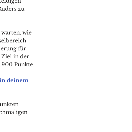
eidigen 
Ruders zu 
 warten, wie 
selbereich 
erung für 
iel in der 
.900 Punkte. 
in deinem 
Punkten 
ochmaligen 