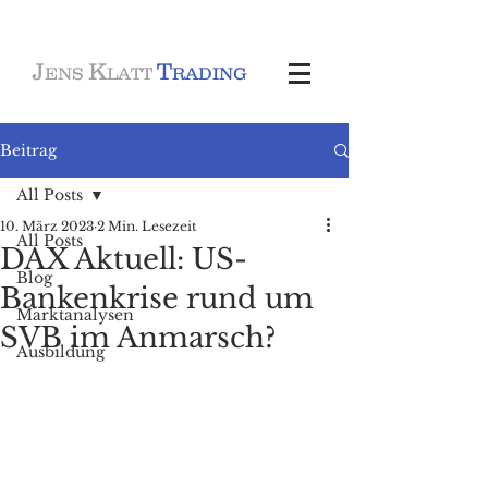
J
K
T
ENS
LATT
RADING
Beitrag
All Posts
10. März 2023
2 Min. Lesezeit
All Posts
DAX Aktuell: US-
Blog
Bankenkrise rund um
Marktanalysen
SVB im Anmarsch?
Ausbildung