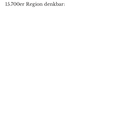
15.700er Region denkbar: 
https://youtu.be/Q2OI8Ayxa2Y
Marktanalysen