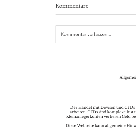
Kommentare
Kommentar verfassen...
DAX Aktuell: noch hält
die 16.500 – wie lange?
Allgeme
Der Handel mit Devisen und CFDs ka
arbeiten. CFDs sind komplexe Instr
Kleinanlegerkonten verlieren Geld be
Diese Webseite kann allgemeine Hinwei