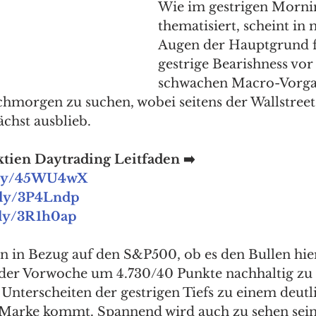
Wie im gestrigen Morni
thematisiert, scheint in
Augen der Hauptgrund f
gestrige Bearishness vor
schwachen Macro-Vorga
morgen zu suchen, wobei seitens der Wallstreet 
chst ausblieb.
ktien Daytrading Leitfaden ➡️
t.ly/45WU4wX
t.ly/3P4Lndp
t.ly/3R1h0ap
n in Bezug auf den S&P500, ob es den Bullen hier
der Vorwoche um 4.730/40 Punkte nachhaltig zu 
 Unterscheiten der gestrigen Tiefs zu einem deutl
 Marke kommt. Spannend wird auch zu sehen sein,