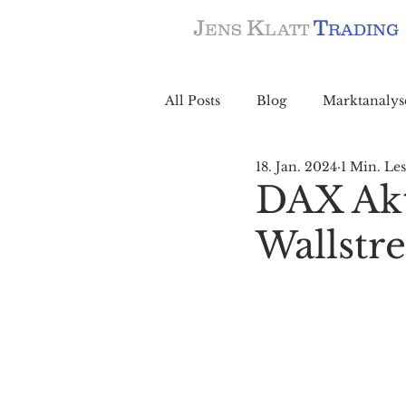
J
K
T
ENS
LATT
RADING
All Posts
Blog
Marktanalys
18. Jan. 2024
1 Min. Les
DAX Akt
Wallstre