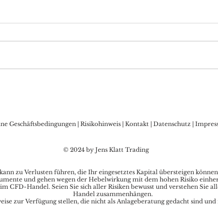
DAX Aktuell: ruhiger
DAX 
Wochenstart durch US-
nach
Feiertag, Bären lauern
bull
Nie
ine Geschäftsbedingungen
|
Risikohinweis
|
Kontakt
|
Datenschutz
|
Impres
© 2024 by Jens Klatt Trading
nn zu Verlusten führen, die Ihr eingesetztes Kapital übersteigen können
umente und gehen wegen der Hebelwirkung mit dem hohen Risiko einher, s
im CFD-Handel. Seien Sie sich aller Risiken bewusst und verstehen Sie al
Handel zusammenhängen.
se zur Verfügung stellen, die nicht als Anlageberatung gedacht sind und 