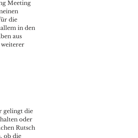
ng Meeting 
 meinen 
ür die 
 allem in den 
ben aus 
weiterer 
 gelingt die 
halten oder 
ichen Rutsch 
 ob die 