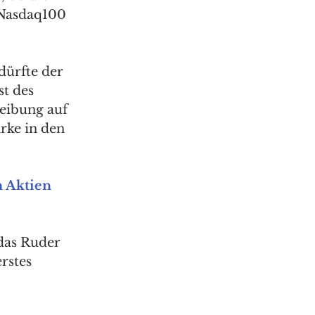
 Nasdaq100 
.
dürfte der 
t des 
eibung auf 
rke in den 
 Aktien 
das Ruder 
rstes 