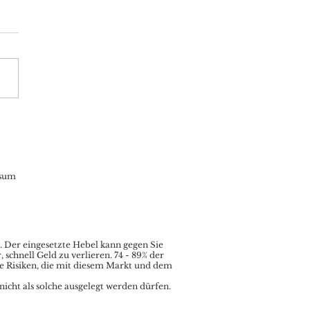
Aktuell: Wallstreet
 US Inflation eher
ish, DAX im
mandsland
sum
.
Der eingesetzte Hebel kann gegen Sie
chnell Geld zu verlieren. 74 - 89% der
le Risiken, die mit diesem Markt und dem
nicht als solche ausgelegt werden dürfen.