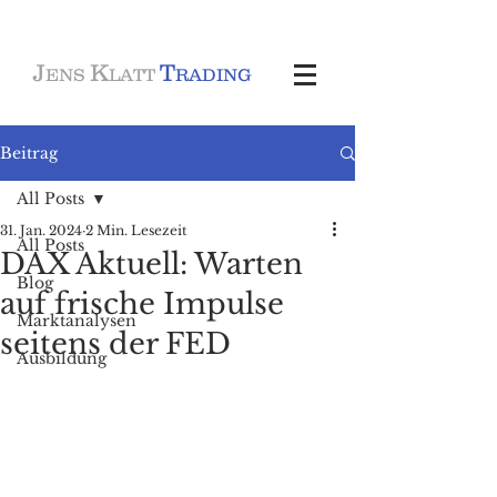
J
K
T
ENS
LATT
RADING
Beitrag
All Posts
31. Jan. 2024
2 Min. Lesezeit
All Posts
DAX Aktuell: Warten
Blog
auf frische Impulse
Marktanalysen
seitens der FED
Ausbildung