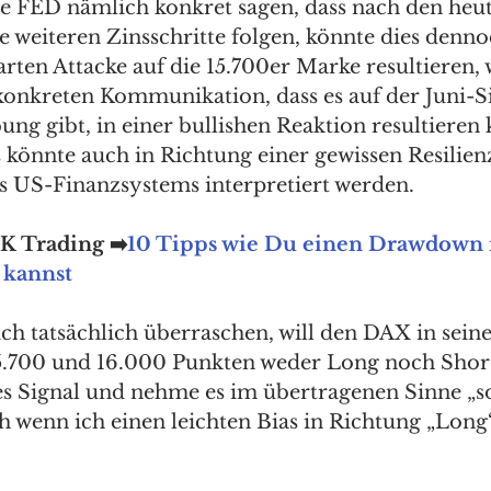
die FED nämlich konkret sagen, dass nach den heut
 weiteren Zinsschritte folgen, könnte dies dennoc
rten Attacke auf die 15.700er Marke resultieren,
konkreten Kommunikation, dass es auf der Juni-Si
ng gibt, in einer bullishen Reaktion resultieren 
könnte auch in Richtung einer gewissen Resilien
s US-Finanzsystems interpretiert werden.
JK Trading ➡️
10 Tipps wie Du einen Drawdown 
 kannst
mich tatsächlich überraschen, will den DAX in seine
5.700 und 16.000 Punkten weder Long noch Short
res Signal und nehme es im übertragenen Sinne „so
 wenn ich einen leichten Bias in Richtung „Long