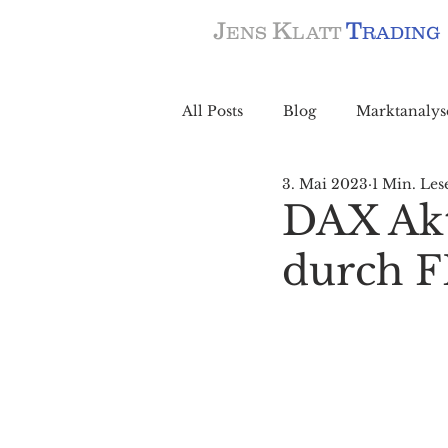
J
K
T
ENS
LATT
RADING
All Posts
Blog
Marktanalys
3. Mai 2023
1 Min. Les
DAX Akt
durch F