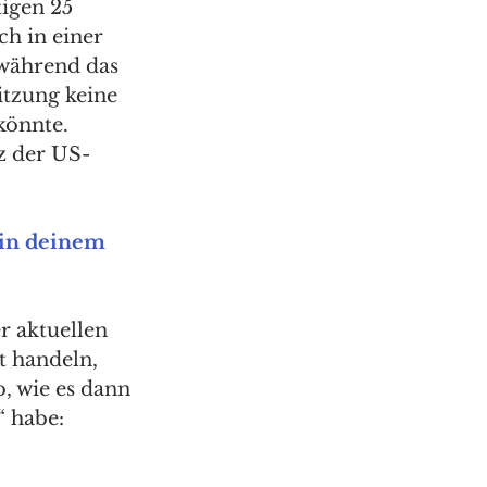
igen 25 
h in einer 
 während das 
tzung keine 
könnte. 
z der US-
in deinem 
r aktuellen 
 handeln, 
, wie es dann 
“ habe: