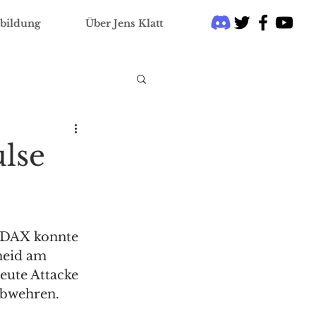
bildung
Über Jens Klatt
lse
 DAX konnte 
eid am 
ute Attacke 
abwehren. 