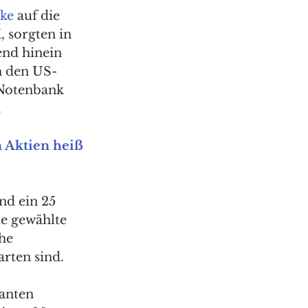
cke
 auf die 
 sorgten in 
nd hinein 
m den US-
-Notenbank 
 
 Aktien heiß 
d ein 25 
e gewählte 
he 
rten sind. 
anten 