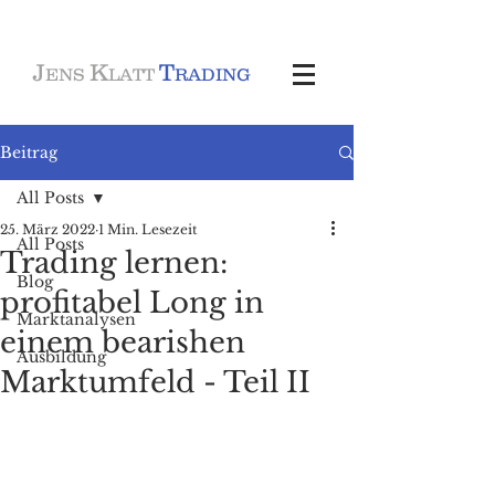
J
K
T
ENS
LATT
RADING
Beitrag
All Posts
25. März 2022
1 Min. Lesezeit
All Posts
Trading lernen:
Blog
profitabel Long in
Marktanalysen
einem bearishen
Ausbildung
Marktumfeld - Teil II