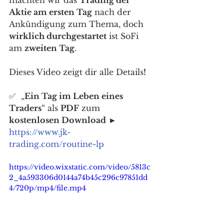
Aktie am ersten Tag
 nach der 
Ankündigung zum Thema, doch 
wirklich durchgestartet
 ist SoFi 
am 
zweiten Tag
. 
Dieses Video zeigt dir alle Details
!
✅  „
Ein Tag im Leben eines 
Traders
“ als 
PDF
 zum 
kostenlosen Download
 ► 
https://www.jk-
trading.com/routine-lp
https://video.wixstatic.com/video/5813c
2_4a593306d0144a74b45c296c97851dd
4/720p/mp4/file.mp4