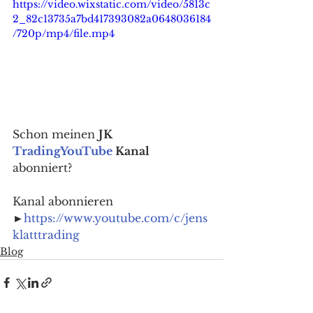
https://video.wixstatic.com/video/5813c
2_82c13735a7bd417393082a0648036184
/720p/mp4/file.mp4
Schon meinen 
JK 
Trading
YouTube
 Kanal
abonniert? 
Kanal abonnieren 
►
https://www.youtube.com/c/jens
klatttrading
Blog