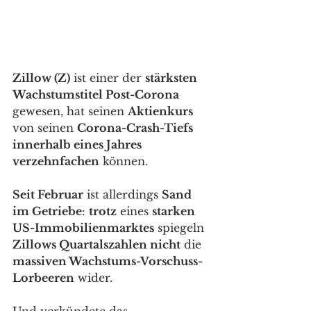
Zillow (Z)
 ist einer der 
stärksten 
Wachstumstitel Post-Corona
gewesen, hat seinen 
Aktienkurs
von seinen 
Corona-Crash-Tiefs 
innerhalb eines Jahres 
verzehnfachen
 können. 
Seit Februar
 ist allerdings 
Sand 
im Getriebe
: 
trotz
 eines 
starken 
US-Immobilienmarktes
 spiegeln 
Zillows Quartalszahlen nicht
 die 
massiven Wachstums-Vorschuss-
Lorbeeren
 wider. 
Und verkündete das 