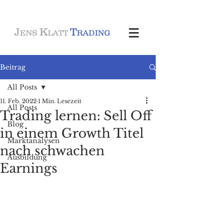
J
K
T
ENS
LATT
RADING
Beitrag
All Posts
11. Feb. 2022
1 Min. Lesezeit
All Posts
Trading lernen: Sell Off
Blog
in einem Growth Titel
Marktanalysen
nach schwachen
Ausbildung
Earnings