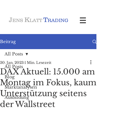
J
K
T
ENS
LATT
RADING
Beitrag
All Posts
30. Jan. 2023
1 Min. Lesezeit
All Posts
DAX Aktuell: 15.000 am
Blog
Montag im Fokus, kaum
Marktanalysen
Unterstützung seitens
Ausbildung
der Wallstreet