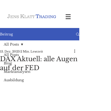
J
K
T
ENS
LATT
RADING
Beitrag
All Posts
13. Dez. 2023
2 Min. Lesezeit
All Posts
DAX Aktuell: alle Augen
Blog
auf der FED
Marktanalysen
Ausbildung