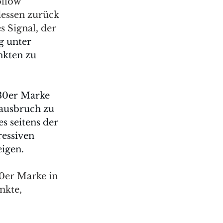
llow 
dessen zurück 
 Signal, der 
g unter 
nkten zu 
330er Marke 
lausbruch zu 
s seitens der 
essiven 
igen. 
60er Marke in 
kte, 