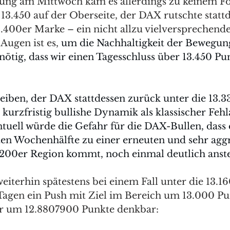
ung am Mittwoch kam es allerdings zu keinem Fo
13.450 auf der Oberseite, der DAX rutschte statt
.400er Marke – ein nicht allzu vielversprechendes
ugen ist es, 
um die Nachhaltigkeit der Bewegun
 nötig, dass wir einen Tagesschluss über 13.450 Pu
 
leiben, der DAX stattdessen zurück unter die 13.
 kurzfristig bullishe Dynamik als klassischer Feh
entuell würde die Gefahr für die DAX-Bullen, dass e
ten Wochenhälfte zu einer erneuten und sehr aggr
3.200er Region kommt, noch einmal deutlich anste
 weiterhin spätestens bei einem Fall unter die 13.1
gen ein Push mit Ziel im Bereich um 13.000 Pun
fer um 12.8807900 Punkte denkbar: 