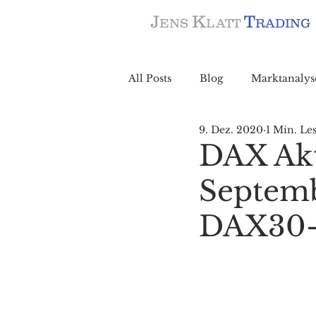
J
K
T
ENS
LATT
RADING
All Posts
Blog
Marktanalys
9. Dez. 2020
1 Min. Les
DAX Aktu
Septemb
DAX30-B