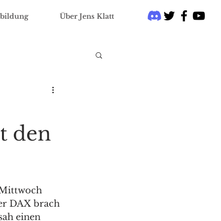
bildung
Über Jens Klatt
t den
Mittwoch 
der DAX brach 
sah einen 