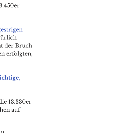
3.450er 
estrigen 
türlich 
ht der Bruch 
 erfolgten, 
 
ichtige, 
ie 13.330er 
hen auf 