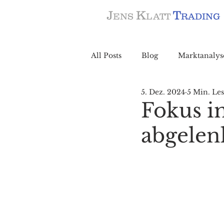
J
K
T
ENS
LATT
RADING
All Posts
Blog
Marktanalys
5. Dez. 2024
5 Min. Les
Fokus i
abgelenk