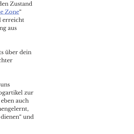
den Zustand 
he Zone
“ 
 erreicht 
ng aus 
s über dein 
chter 
uns 
gartikel zur 
 eben auch 
engelernt, 
 dienen“ und 