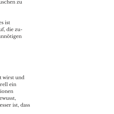
uschen zu 
 ist 
f, die zu- 
unnötigen 
 wirst und 
ell ein 
tionen 
ewusst, 
ser ist, dass 