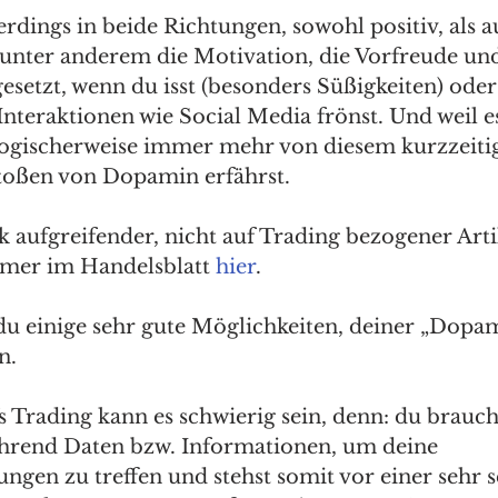
lerdings in beide Richtungen, sowohl positiv, als a
unter anderem die Motivation, die Vorfreude und
gesetzt, wenn du isst (besonders Süßigkeiten) oder
nteraktionen wie Social Media frönst. Und weil es
u logischerweise immer mehr von diesem kurzzeitig
toßen von Dopamin erfährst.
 aufgreifender, nicht auf Trading bezogener Artik
mer im Handelsblatt 
hier
.
 du einige sehr gute Möglichkeiten, deiner „Dopa
n.
 Trading kann es schwierig sein, denn: du brauchs
ährend Daten bzw. Informationen, um deine 
ngen zu treffen und stehst somit vor einer sehr 