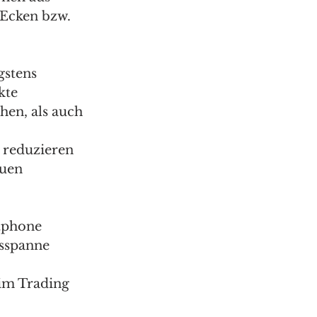
Ecken bzw. 
gstens 
kte 
en, als auch 
 reduzieren 
uen 
tphone 
sspanne 
im Trading 