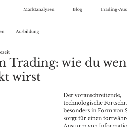
Marktanalysen
Blog
Trading-Aus
en
Ausbildung
ezeit
m Trading: wie du wen
t wirst
Der voranschreitende, 
technologische Fortschri
besonders in Form von 
sorgt für einen fortwäh
Ansturm von Informatio