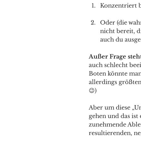
Konzentriert b
Oder (die wahr
nicht bereit,
auch du ausgese
Außer Frage steht
auch schlecht bee
Boten könnte man 
allerdings größte
😉)
Aber um diese „Unv
gehen und das ist 
zunehmende Ablen
resultierenden, n