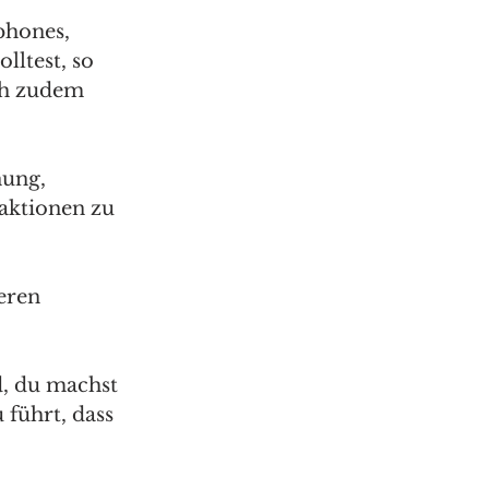
phones, 
ltest, so 
ch zudem 
nung, 
aktionen zu 
eren 
d, du machst 
 führt, dass 