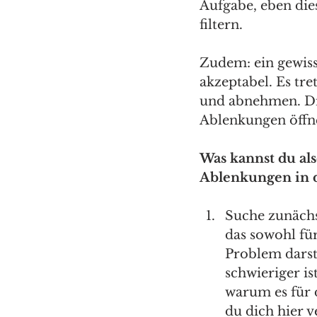
Aufgabe, eben die
filtern.
Zudem: ein gewiss
akzeptabel. Es tre
und abnehmen. Die
Ablenkungen öffne
Was kannst du als
Ablenkungen in 
Suche zunächs
das sowohl für
Problem darste
schwieriger is
warum es für d
du dich hier v