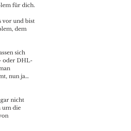
blem für dich.
 vor und bist 
oblem, dem 
ssen sich 
n- oder DHL-
 man 
mt, nun ja… 
gar nicht 
m um die 
von 