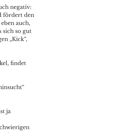
uch negativ: 
 fördert den 
 eben auch, 
 sich so gut 
en „Kick“, 
el, findet 
minsucht“ 
t ja 
schwierigen 