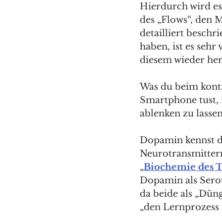
Hierdurch wird es
des „Flows“, den 
detailliert beschr
haben, ist es sehr
diesem wieder her
Was du beim konti
Smartphone tust, is
ablenken zu lass
Dopamin kennst du
Neurotransmittern
„
Biochemie des T
Dopamin als Serot
da beide als „Dün
„den Lernprozess 