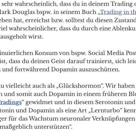
 sehr wahrscheinlich, dass du in deinem Trading 
Mark Douglas bspw. in seinem Buch „
Trading in t
ieben hat, erreichst bzw. solltest du diesen Zustand
 viel wahrscheinlicher, dass du durch eine Ablenku
ausgeholt wirst.
nuierlichen Konsum von bspw. Social Media Post
t, dass du deinen Geist darauf trainierst, sich lei
en und fortwährend Dopamin auszuschütten.
 vielleicht auch als „Glückshormon“. Wir haben 
 und somit auch Dopamin in einem früheren Blo
radings
“ gewidmet und in diesem Serotonin und
onin und Dopamin als eine Art „Lernturbo“ kenn
ger für das Wachstum neuronaler Verknüpfungen
maßgeblich unterstützen“.