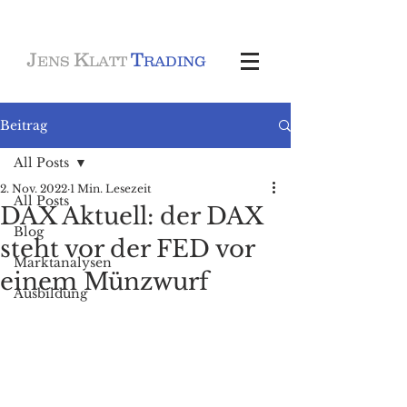
J
K
T
ENS
LATT
RADING
Beitrag
All Posts
2. Nov. 2022
1 Min. Lesezeit
All Posts
DAX Aktuell: der DAX
Blog
steht vor der FED vor
Marktanalysen
einem Münzwurf
Ausbildung