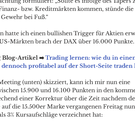
htung formuliert: „Sollte es infolge des Tapers 
Finanz- bzw. Kreditmärkten kommen, stünde die
h Gewehr bei Fuß.“
 hatte ich einen bullishen Trigger für Aktien erw
 US-Märkten brach der DAX über 16.000 Punkte.
Blog-Artikel ➡️ 
Trading lernen: wie du in eine
ennoch profitabel auf der Short-Seite traden 
eting (unten) skizziert, kann ich mir nun eine 
wischen 15.900 und 16.100 Punkten in den komm
rechend einer Korrektur über die Zeit nachdem d
e auf die 15.500er Marke vergangenen Freitag nun
ls 3% Kursaufschläge verzeichnet hat: 