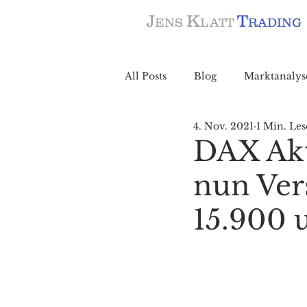
J
K
T
ENS
LATT
RADING
All Posts
Blog
Marktanalys
4. Nov. 2021
1 Min. Les
DAX Akt
nun Ver
15.900 