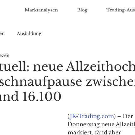
Marktanalysen
Blog
Trading-Aus
en
Ausbildung
ezeit
uell: neue Allzeithoch
schnaufpause zwisch
und 16.100
(
JK-Trading.com
) – Der
Donnerstag neue Allzeit
markiert, fand aber 