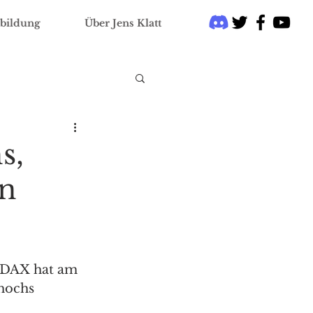
bildung
Über Jens Klatt
s,
en
 DAX hat am 
hochs 