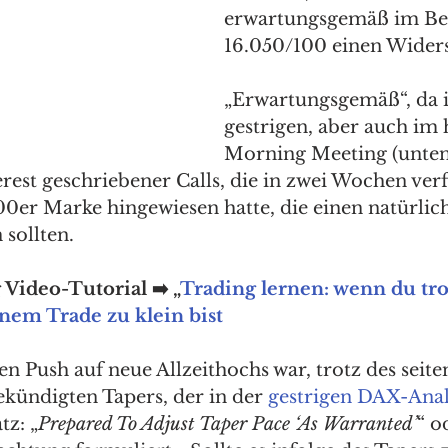
erwartungsgemäß im Be
16.050/100 einen Widers
„Erwartungsgemäß“, da i
gestrigen, aber auch im 
Morning Meeting (unten)
est geschriebener Calls, die in zwei Wochen verfa
00er Marke hingewiesen hatte, die einen natürlic
sollten. 
Video-Tutorial ➡️ „
Trading lernen: wenn du tr
nem Trade zu klein bist
n Push auf neue Allzeithochs war, trotz des seit
ündigten Tapers, der in der 
gestrigen DAX-Ana
tz: „
Prepared To Adjust Taper Pace ‘As Warranted’
“ o