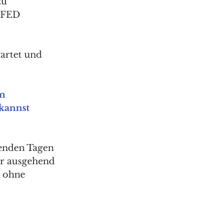
zu 
 FED 
artet und 
 
m 
kannst
enden Tagen 
er ausgehend 
 ohne 