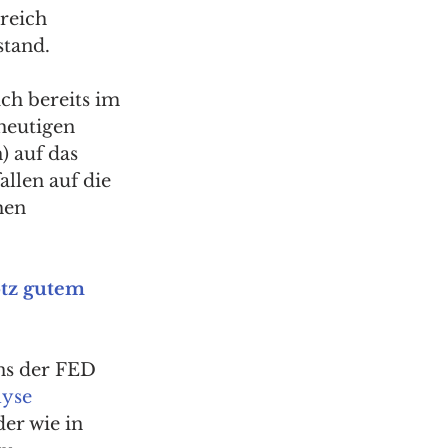
reich 
tand. 
ch bereits im 
heutigen 
 auf das 
llen auf die 
hen 
otz gutem 
ens der FED 
lyse
der wie in 