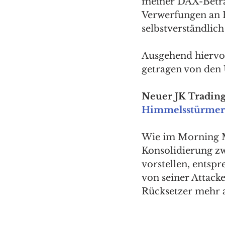
meiner DAX-Betrac
Verwerfungen an 
selbstverständlic
Ausgehend hiervon
getragen von den
Neuer JK Trading 
Himmelsstürmer d
Wie im Morning Me
Konsolidierung z
vorstellen, entsp
von seiner Attack
Rücksetzer mehr a