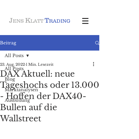
J
K
T
ENS
LATT
RADING
Beitrag
All Posts
23. Aug. 2022
1 Min. Lesezeit
All Posts
DAX Aktuell: neue
Blog
Tageshochs oder 13.000
Marktanalysen
- Hoffen der DAX40-
Ausbildung
Bullen auf die
Wallstreet