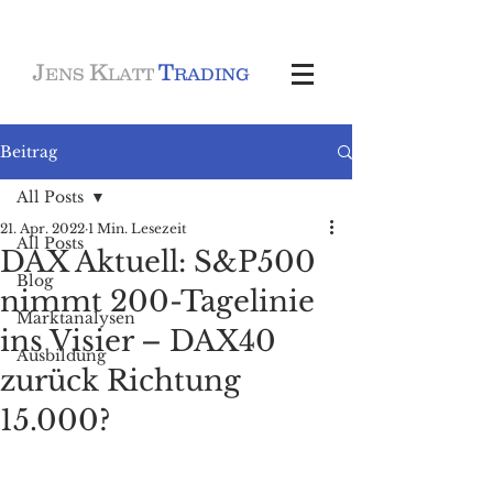
J
K
T
ENS
LATT
RADING
Beitrag
All Posts
21. Apr. 2022
1 Min. Lesezeit
All Posts
DAX Aktuell: S&P500
Blog
nimmt 200-Tagelinie
Marktanalysen
ins Visier – DAX40
Ausbildung
zurück Richtung
15.000?