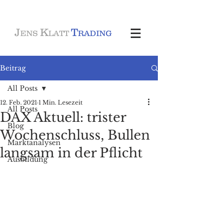
J
K
T
ENS
LATT
RADING
Beitrag
All Posts
12. Feb. 2021
1 Min. Lesezeit
All Posts
DAX Aktuell: trister
Blog
Wochenschluss, Bullen
Marktanalysen
langsam in der Pflicht
Ausbildung