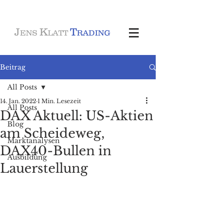
J
K
T
ENS
LATT
RADING
Beitrag
All Posts
14. Jan. 2022
1 Min. Lesezeit
All Posts
DAX Aktuell: US-Aktien
Blog
am Scheideweg,
Marktanalysen
DAX40-Bullen in
Ausbildung
Lauerstellung