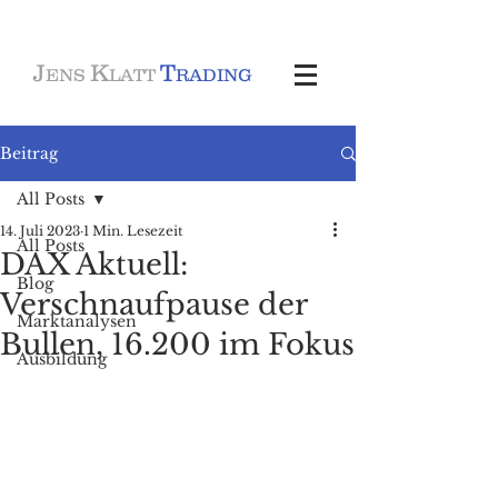
J
K
T
ENS
LATT
RADING
Beitrag
All Posts
14. Juli 2023
1 Min. Lesezeit
All Posts
DAX Aktuell:
Blog
Verschnaufpause der
Marktanalysen
Bullen, 16.200 im Fokus
Ausbildung