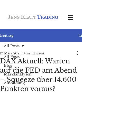
J
K
T
ENS
LATT
RADING
Beitrag
All Posts
17. März 2021
1 Min. Lesezeit
All Posts
DAX Aktuell: Warten
Blog
auf die FED am Abend
Marktanalysen
– Squeeze über 14.600
Ausbildung
Punkten voraus?