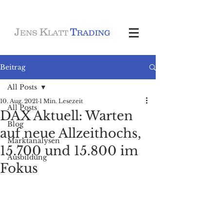
J
K
T
ENS
LATT
RADING
Beitrag
All Posts
10. Aug. 2021
1 Min. Lesezeit
All Posts
DAX Aktuell: Warten
Blog
auf neue Allzeithochs,
Marktanalysen
15.700 und 15.800 im
Ausbildung
Fokus