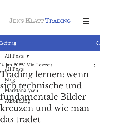
J
K
T
ENS
LATT
RADING
Beitrag
All Posts
14. Jan. 2022
1 Min. Lesezeit
All Posts
Trading lernen: wenn
Blog
sich technische und
Marktanalysen
fundamentale Bilder
Ausbildung
kreuzen und wie man
das tradet