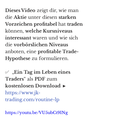
Dieses Video
 zeigt dir, wie man 
die 
Aktie
 unter diesen 
starken 
Vorzeichen profitabel 
hat 
traden
können, 
welche Kursniveaus 
interessant
 waren und wie sich 
die 
vorbörslichen Niveaus
anboten, eine 
profitable Trade-
Hypothese
 zu formulieren. 
✅  „
Ein Tag im Leben eines 
Traders
“ als 
PDF
 zum 
kostenlosen Download
 ► 
https://www.jk-
trading.com/routine-lp
https://youtu.be/VU5ubCt9INg