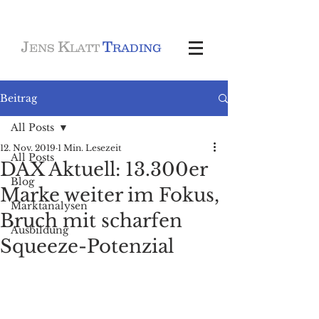
J
K
T
ENS
LATT
RADING
Beitrag
All Posts
12. Nov. 2019
1 Min. Lesezeit
All Posts
DAX Aktuell: 13.300er
Blog
Marke weiter im Fokus,
Marktanalysen
Bruch mit scharfen
Ausbildung
Squeeze-Potenzial