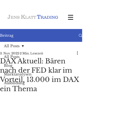
J
K
T
ENS
LATT
RADING
Beitrag
All Posts
3. Nov. 2022
2 Min. Lesezeit
All Posts
DAX Aktuell: Bären
Blog
nach der FED klar im
Marktanalysen
Vorteil, 13.000 im DAX
Ausbildung
ein Thema