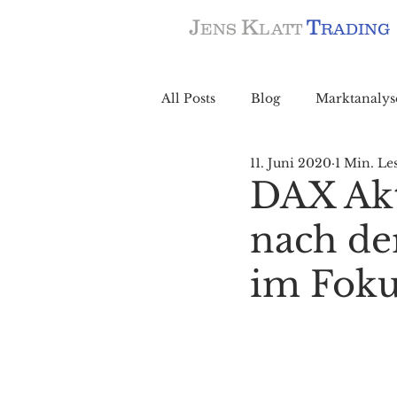
J
K
T
ENS
LATT
RADING
All Posts
Blog
Marktanalys
11. Juni 2020
1 Min. Le
DAX Akt
nach de
im Foku