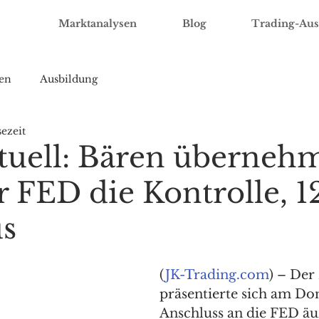
Marktanalysen
Blog
Trading-Aus
en
Ausbildung
sezeit
uell: Bären überneh
r FED die Kontrolle, 
s
(
JK-Trading.com
) – Der
präsentierte sich am Do
Anschluss an die FED äu