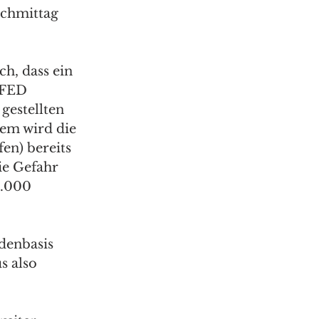
chmittag 
 
h, dass ein 
 FED 
 gestellten 
em wird die 
n) bereits 
ie Gefahr 
2.000 
denbasis 
 also 