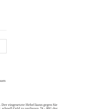
oin: statt neuer
eithochs Korrektur in
 Quartalsbeginn –
pto-Bären lauern
sum
.
Der eingesetzte Hebel kann gegen Sie
chnell Geld zu verlieren. 74 - 89% der