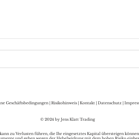
DAX Aktuell: Warten auf
Bitc
die FED, Sorgen vor
Allz
Zinsschritt der BoJ?
den
Kry
ine Geschäftsbedingungen
|
Risikohinweis
|
Kontakt
|
Datenschutz
|
Impres
© 2024 by Jens Klatt Trading
nn zu Verlusten führen, die Ihr eingesetztes Kapital übersteigen können
umente und gehen wegen der Hebelwirkung mit dem hohen Risiko einher, s