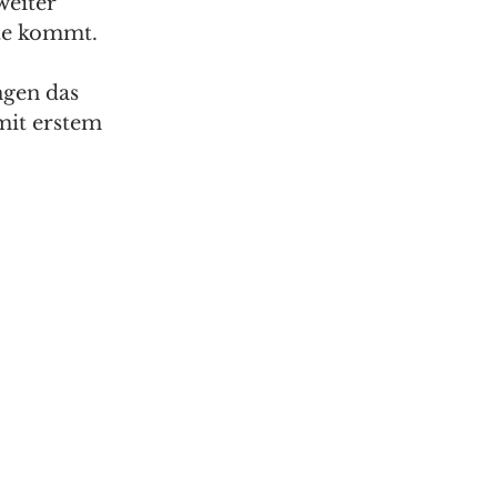
weiter 
te kommt. 
ngen das 
it erstem 