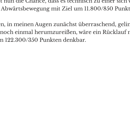
t nun die Chance, dass es technisch zu einer sich 
 Abwärtsbewegung mit Ziel um 11.800/850 Punk
len, in meinen Augen zunächst überraschend, geli
noch einmal herumzureißen, wäre ein Rücklauf m
m 122.300/350 Punkten denkbar. 