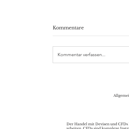
Kommentare
Kommentar verfassen...
Volkswagen investiert 5
Milliarden Dollar in
Rivian
Allgeme
Der Handel mit Devisen und CFDs ka
arbeiten. CFDs sind komplexe Instr