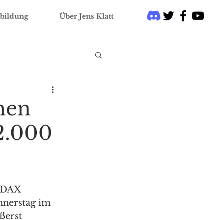
bildung
Über Jens Klatt
men
12.000
 DAX 
nnerstag im 
ßerst 