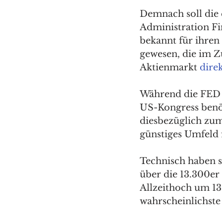
Demnach soll die 
Administration Fi
bekannt für ihren 
gewesen, die im Z
Aktienmarkt 
dire
Während die FED f
US-Kongress benöti
diesbezüglich zumi
günstiges Umfeld f
Technisch haben s
über die 13.300e
Allzeithoch um 13
wahrscheinlichste 