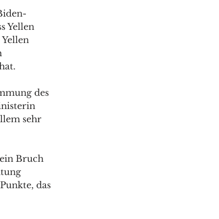
Biden-
 Yellen 
 Yellen 
 
hat. 
immung des 
nisterin 
allem sehr 
ein Bruch 
tung 
Punkte, das 