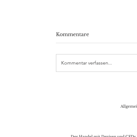
Kommentare
Kommentar verfassen...
Volkswagen investiert 5
Milliarden Dollar in
Rivian
Allgeme
Der Handel mit Devisen und CFDs ka