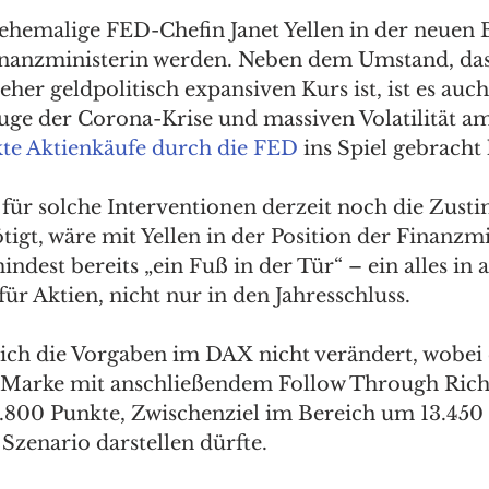
ehemalige FED-Chefin Janet Yellen in der neuen 
nanzministerin werden. Neben dem Umstand, dass
eher geldpolitisch expansiven Kurs ist, ist es auch
uge der Corona-Krise und massiven Volatilität am
kte Aktienkäufe durch die FED
 ins Spiel gebracht 
ür solche Interventionen derzeit noch die Zust
gt, wäre mit Yellen in der Position der Finanzmi
ndest bereits „ein Fuß in der Tür“ – ein alles in 
ür Aktien, nicht nur in den Jahresschluss.  
ich die Vorgaben im DAX nicht verändert, wobei 
r Marke mit anschließendem Follow Through Rich
.800 Punkte, Zwischenziel im Bereich um 13.450 
Szenario darstellen dürfte. 