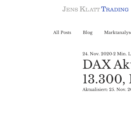
J
K
T
ENS
LATT
RADING
All Posts
Blog
Marktanalys
24. Nov. 2020
2 Min. L
DAX Akt
13.300,
Aktualisiert:
25. Nov. 