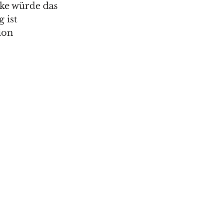
rke würde das 
 ist 
ion 