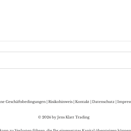
DAX Aktuell: Warten auf
Bitc
die FED, Sorgen vor
Allz
Zinsschritt der BoJ?
den
Kry
ine Geschäftsbedingungen
|
Risikohinweis
|
Kontakt
|
Datenschutz
|
Impres
© 2024 by Jens Klatt Trading
nn zu Verlusten führen, die Ihr eingesetztes Kapital übersteigen können