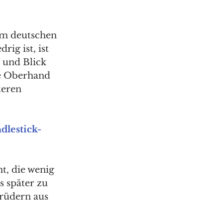
im deutschen 
rig ist, ist 
 und Blick 
ie Oberhand 
teren 
dlestick-
t, die wenig 
 später zu 
rüdern aus 