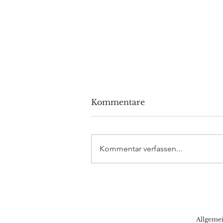
Kommentare
Kommentar verfassen...
DAX Aktuell: Allzeithochs
auch ohne Nasdaq-Hilfe –
15.000 mit Tech-
Unterstützung?
Allgeme