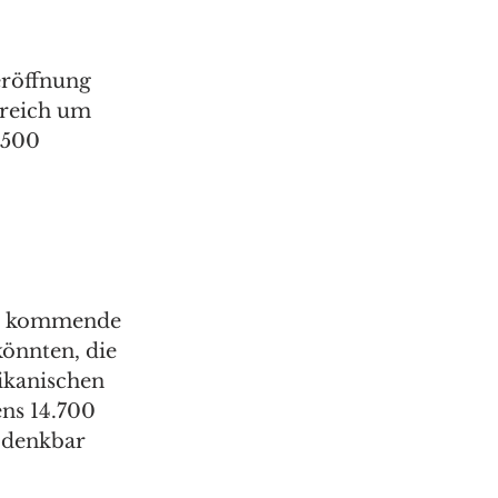
röffnung 
reich um 
.500 
all kommende 
önnten, die 
ikanischen 
ns 14.700 
 denkbar 