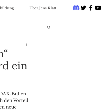
bildung
Über Jens Klatt
n“
rd ein
 DAX-Bullen 
 den Vorteil 
ten neue 