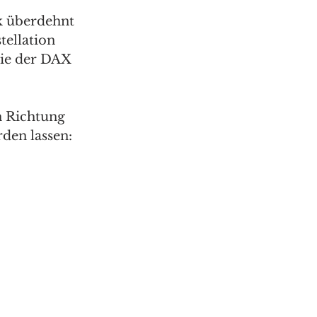
k überdehnt 
tellation 
wie der DAX 
n Richtung 
en lassen: 