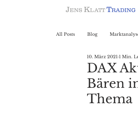
J
K
T
ENS
LATT
RADING
All Posts
Blog
Marktanalys
10. März 2021
1 Min. L
DAX Akt
Bären i
Thema