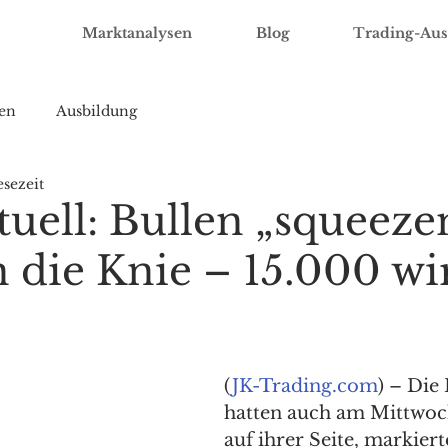
Marktanalysen
Blog
Trading-Aus
en
Ausbildung
esezeit
uell: Bullen „squeeze
n die Knie – 15.000 wi
(
JK-Trading.com
) – Die
hatten auch am Mittwoch
auf ihrer Seite, markier