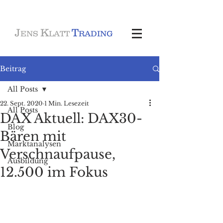
J
K
T
ENS
LATT
RADING
Beitrag
All Posts
22. Sept. 2020
1 Min. Lesezeit
All Posts
DAX Aktuell: DAX30-
Blog
Bären mit
Marktanalysen
Verschnaufpause,
Ausbildung
12.500 im Fokus