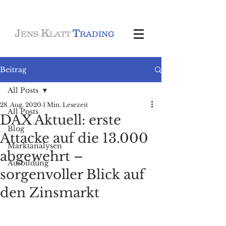
J
K
T
ENS
LATT
RADING
Beitrag
All Posts
28. Aug. 2020
1 Min. Lesezeit
All Posts
DAX Aktuell: erste
Blog
Attacke auf die 13.000
Marktanalysen
abgewehrt –
Ausbildung
sorgenvoller Blick auf
den Zinsmarkt