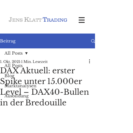
J
K
T
ENS
LATT
RADING
Beitrag
All Posts
1. Okt. 2021
1 Min. Lesezeit
All Posts
DAX Aktuell: erster
Blog
Spike unter 15.000er
Marktanalysen
Level – DAX40-Bullen
Ausbildung
in der Bredouille