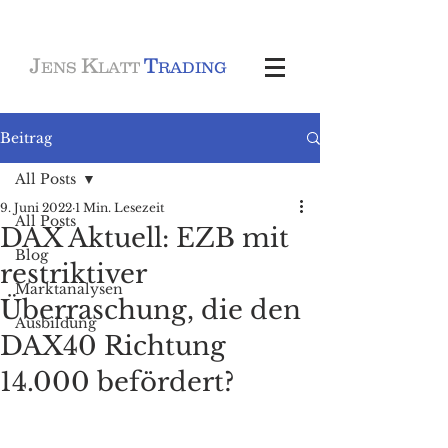
J
K
T
ENS
LATT
RADING
Beitrag
All Posts
9. Juni 2022
1 Min. Lesezeit
All Posts
DAX Aktuell: EZB mit
Blog
restriktiver
Marktanalysen
Überraschung, die den
Ausbildung
DAX40 Richtung
14.000 befördert?