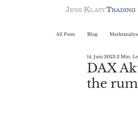
J
K
T
ENS
LATT
RADING
All Posts
Blog
Marktanalys
14. Juni 2023
2 Min. Le
DAX Akt
the rumo