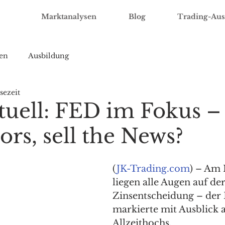
Marktanalysen
Blog
Trading-Aus
en
Ausbildung
sezeit
uell: FED im Fokus –
rs, sell the News?
(
JK-Trading.com
) – Am 
liegen alle Augen auf de
Zinsentscheidung – der
markierte mit Ausblick a
Allzeithochs.