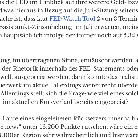
s die FED im Hinblick auf ihre weitere Geld- bzw.
was hieraus in Bezug auf die Juli-Sitzung seitens
che ist, dass laut 
FED Watch Tool
 2 von 3 Termi
Basispunkt-Zinsanhebung im Juli erwarten, mein
 hauptsächlich infolge der immer noch auf 5.3%
ung, im übertragenen Sinne, enttäuscht werden, a
 der Rhetorik innerhalb des FED Statements ode
ll, ausgepreist werden, dann könnte das realist
uerwerk im aktuell allerdings weiter recht überd
Allerdings stellt sich die Frage: wie viel eines sol
 im aktuellen Kursverlauf bereits eingepreist? 
 Laufe eines eingeleiteten Rücksetzers innerhalb 
he news“ unter 16.200 Punkte rutschen, wäre ein e
16.100er Region sehr wahrscheinlich und hier wäre