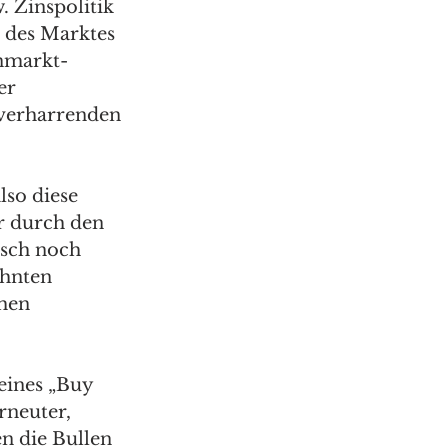
 Zinspolitik 
 des Marktes 
nmarkt-
er 
 verharrenden 
lso diese 
r durch den 
isch noch 
ehnten 
chen 
eines „Buy 
rneuter, 
n die Bullen 