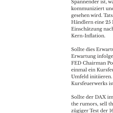
Spannender ist, wa
kommuniziert und 
gesehen wird. Tatsa
Händlern eine 25 
Einschätzung nach
Kern-Inflation.
Sollte dies Erwart
Erwartung infolge
FED Chairman Powe
einmal ein Kursfe
Umfeld initiieren. 
Kursfeuerwerks ist
Sollte der DAX im
the rumors, sell t
zügiger Test der 