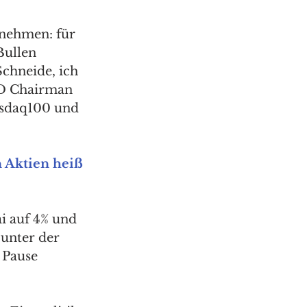
gnehmen: für 
ullen 
Schneide, ich 
ED Chairman 
sdaq100 und 
 Aktien heiß 
ai auf 4% und 
unter der 
 Pause 