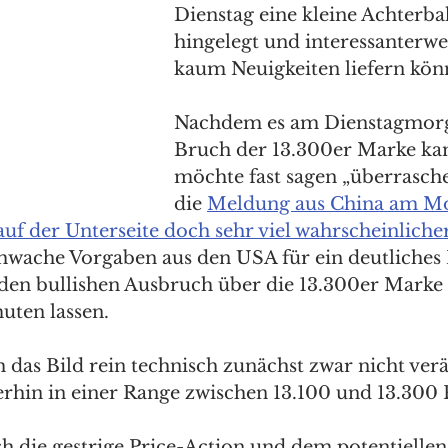
Dienstag eine kleine Achterba
hingelegt und interessanterwe
kaum Neuigkeiten liefern kön
Nachdem es am Dienstagmorg
Bruch der 13.300er Marke kam
möchte fast sagen „überrasche
die 
Meldung aus China am Mo
auf der Unterseite doch sehr viel wahrscheinliche
schwache Vorgaben aus den USA für ein deutliches
 den bullishen Ausbruch über die 13.300er Marke 
ten lassen. 
 das Bild rein technisch zunächst zwar nicht verä
rhin in einer Range zwischen 13.100 und 13.300 
ch die gestrige Price-Action und dem potentiellen