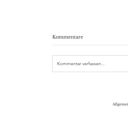
Kommentare
Kommentar verfassen...
Volkswagen investiert 5
Milliarden Dollar in
Rivian
Allgeme