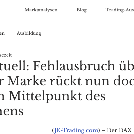
Marktanalysen
Blog
Trading-Aus
en
Ausbildung
sezeit
uell: Fehlausbruch üb
r Marke rückt nun do
in Mittelpunkt des
hens
(
JK-Trading.com
) – Der DAX 