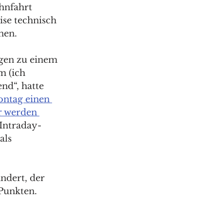
hnfahrt 
ise technisch 
nen. 
en zu einem 
 (ich 
nd“, hatte 
ntag einen 
r werden 
 Intraday-
als 
ndert, der 
Punkten. 
 