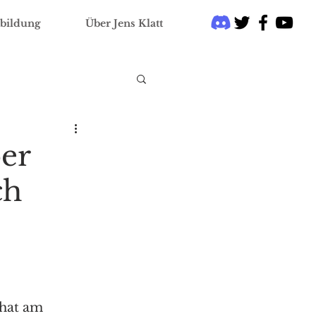
bildung
Über Jens Klatt
er
ch
hat am 