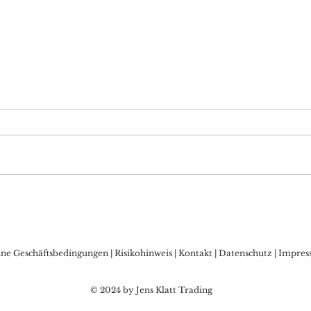
DAX Aktuell: Warten auf
Bitc
die FED, Sorgen vor
Allz
Zinsschritt der BoJ?
den
Kry
ine Geschäftsbedingungen
|
Risikohinweis
|
Kontakt
|
Datenschutz
|
Impres
© 2024 by Jens Klatt Trading