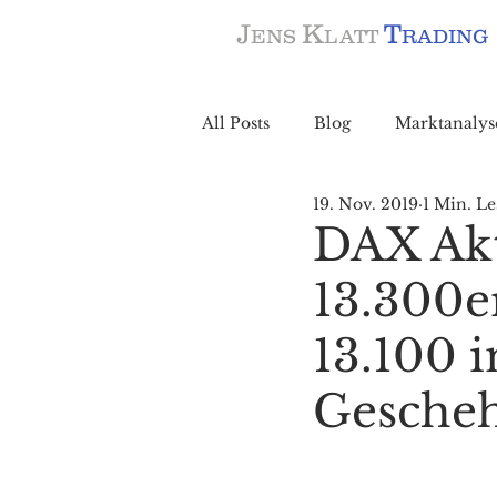
J
K
T
ENS
LATT
RADING
All Posts
Blog
Marktanalys
19. Nov. 2019
1 Min. Le
DAX Akt
13.300e
13.100 
Gesche