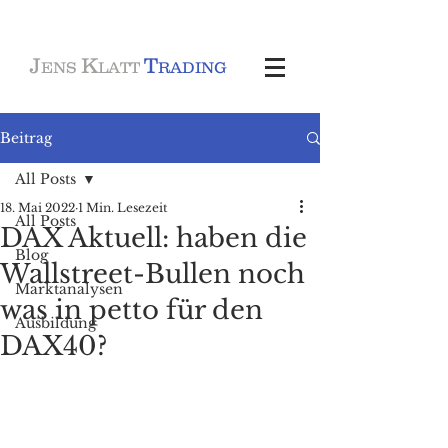
J
K
T
ENS
LATT
RADING
Beitrag
All Posts
18. Mai 2022
1 Min. Lesezeit
All Posts
DAX Aktuell: haben die
Blog
Wallstreet-Bullen noch
Marktanalysen
was in petto für den
Ausbildung
DAX40?