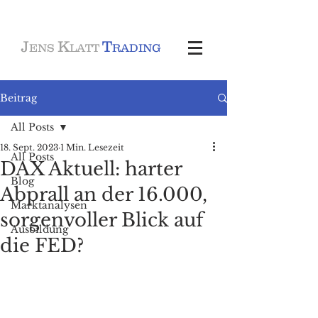
J
K
T
ENS
LATT
RADING
Beitrag
All Posts
18. Sept. 2023
1 Min. Lesezeit
All Posts
DAX Aktuell: harter
Blog
Abprall an der 16.000,
Marktanalysen
sorgenvoller Blick auf
Ausbildung
die FED?