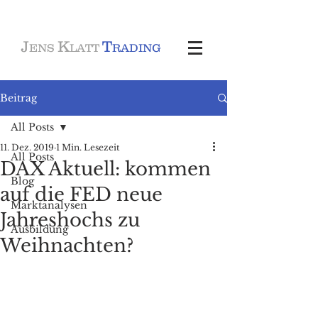
J
K
T
ENS
LATT
RADING
Beitrag
All Posts
11. Dez. 2019
1 Min. Lesezeit
All Posts
DAX Aktuell: kommen
Blog
auf die FED neue
Marktanalysen
Jahreshochs zu
Ausbildung
Weihnachten?