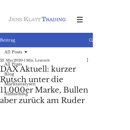
J
K
T
ENS
LATT
RADING
Beitrag
All Posts
22. Mai 2020
1 Min. Lesezeit
All Posts
DAX Aktuell: kurzer
Blog
Rutsch unter die
Marktanalysen
11.000er Marke, Bullen
Ausbildung
aber zurück am Ruder