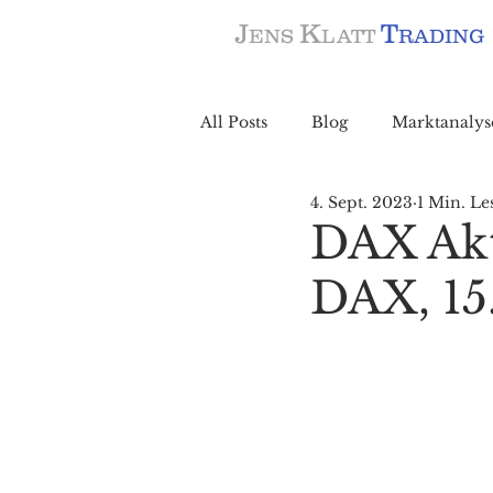
J
K
T
ENS
LATT
RADING
All Posts
Blog
Marktanalys
4. Sept. 2023
1 Min. Le
DAX Akt
DAX, 15