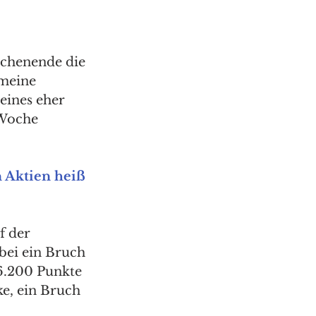
chenende die 
meine 
eines eher 
 Woche 
 Aktien heiß 
f der 
bei ein Bruch 
16.200 Punkte 
ke, ein Bruch 