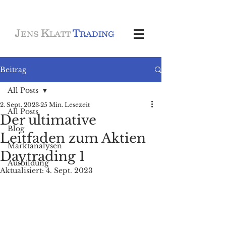
J
K
T
ENS
LATT
RADING
Beitrag
All Posts
2. Sept. 2023
25 Min. Lesezeit
All Posts
Der ultimative
Blog
Leitfaden zum Aktien
Marktanalysen
Daytrading 1
Ausbildung
Aktualisiert:
4. Sept. 2023