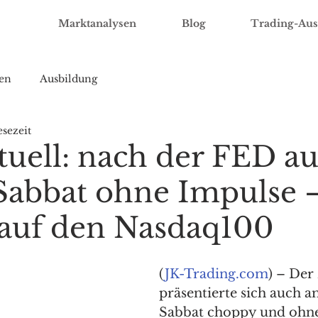
Marktanalysen
Blog
Trading-Aus
en
Ausbildung
esezeit
uell: nach der FED a
abbat ohne Impulse 
auf den Nasdaq100
(
JK-Trading.com
) – Der
präsentierte sich auch 
Sabbat choppy und ohne