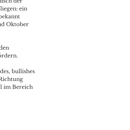
isch der 
iegen: ein 
 bekannt 
nd Oktober 
den 
ördern. 
es, bullishes 
Richtung 
l im Bereich 