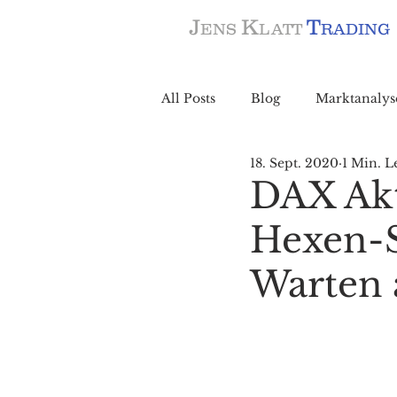
J
K
T
ENS
LATT
RADING
All Posts
Blog
Marktanalys
18. Sept. 2020
1 Min. L
DAX Akt
Hexen-S
Warten 