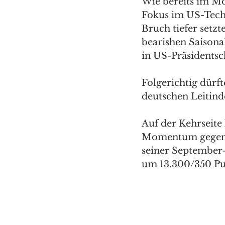
Wie bereits im Mor
Fokus im US-Tech-
Bruch tiefer setzt
bearishen Saisona
in US-Präsidentsc
Folgerichtig dürf
deutschen Leitind
Auf der Kehrseite
Momentum gegen d
seiner September-
um 13.300/350 Pu