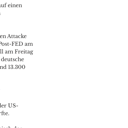
auf einen 
 
en Attacke 
 Post-FED am 
l am Freitag 
 deutsche 
und 13.300 
der US-
te. 