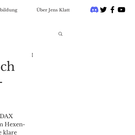
bildung
Über Jens Klatt
uch
–
 DAX 
am Hexen-
 klare 