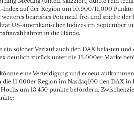
ning Meeting (unten) skizziert, dürfte rein techn
Index auf der Region um 10.900/11.000 Punkte l
e weiteres bearishes Potenzial frei und spielte der
lität US-amerikanischer Indizes im September u
haftswahljahren in die Hände. 
te ein solcher Verlauf auch den DAX belasten und 
ex deutlich zurück unter die 13.000er Marke bef
 könnte eine Verteidigung und erneut aufkommend
ie 11.000er Region im Nasdaq100 den DAX in 
Hochs um 13.450 punkte befördern, Zwischenzie
nkte: 