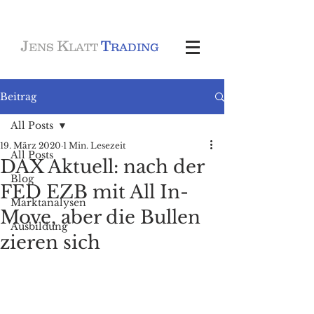
J
K
T
ENS
LATT
RADING
Beitrag
All Posts
19. März 2020
1 Min. Lesezeit
All Posts
DAX Aktuell: nach der
Blog
FED EZB mit All In-
Marktanalysen
Move, aber die Bullen
Ausbildung
zieren sich