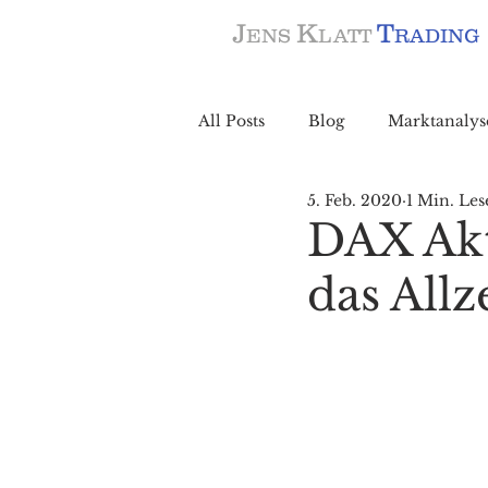
J
K
T
ENS
LATT
RADING
All Posts
Blog
Marktanalys
5. Feb. 2020
1 Min. Les
DAX Aktu
das All