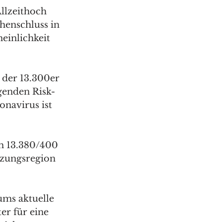
llzeithoch 
enschluss in 
einlichkeit 
 der 13.300er 
genden Risk-
navirus ist 
m 13.380/400 
tzungsregion 
ums aktuelle 
er für eine 