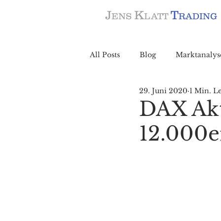
J
K
T
ENS
LATT
RADING
All Posts
Blog
Marktanalys
29. Juni 2020
1 Min. Le
DAX Akt
12.000e