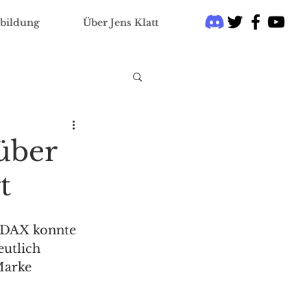
bildung
Über Jens Klatt
über
t
 DAX konnte 
utlich 
Marke 