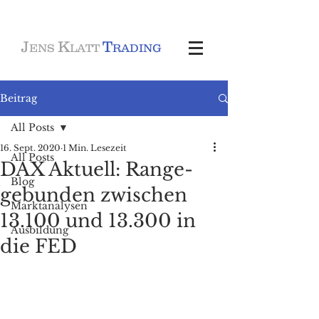
J
K
T
ENS
LATT
RADING
Beitrag
All Posts
16. Sept. 2020
1 Min. Lesezeit
All Posts
DAX Aktuell: Range-
Blog
gebunden zwischen
Marktanalysen
13.100 und 13.300 in
Ausbildung
die FED