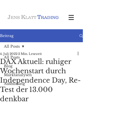
J
K
T
ENS
LATT
RADING
Beitrag
All Posts
4. Juli 2022
2 Min. Lesezeit
All Posts
DAX Aktuell: ruhiger
Blog
Wochenstart durch
Marktanalysen
Independence Day, Re-
Ausbildung
Test der 13.000
denkbar