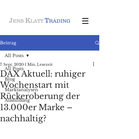
J
K
T
ENS
LATT
RADING
Beitrag
All Posts
7. Sept. 2020
1 Min. Lesezeit
All Posts
DAX Aktuell: ruhiger
Blog
Wochenstart mit
Marktanalysen
Rückeroberung der
Ausbildung
13.000er Marke –
nachhaltig?